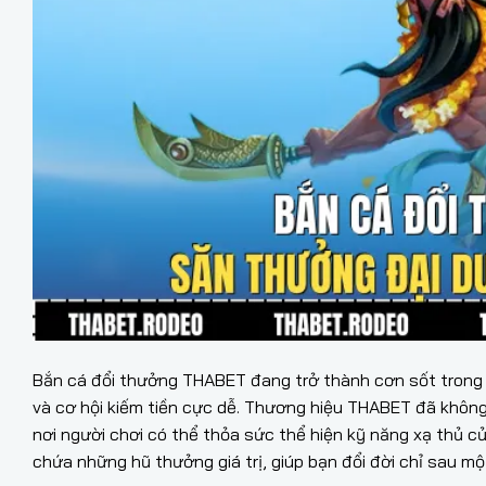
Bắn cá đổi thưởng
THABET đang trở thành cơn sốt trong 
và cơ hội kiếm tiền cực dễ. Thương hiệu THABET đã khôn
nơi người chơi có thể thỏa sức thể hiện kỹ năng xạ thủ của
chứa những hũ thưởng giá trị, giúp bạn đổi đời chỉ sau m