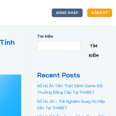
ĐĂNG NHẬP
ĐĂNG KÝ
Tìm kiếm
Tính
TÌM
KIẾM
Recent Posts
Nổ Hũ Ăn Tiền Thật Sảnh Game Đổi
Thưởng Đẳng Cấp Tại THABET
Nổ Hũ Jili – Trải Nghiệm Quay Hũ Hấp
Dẫn Tại THABET