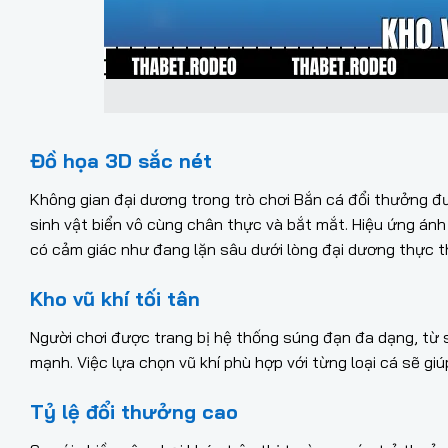
Đồ họa 3D sắc nét
Không gian đại dương trong trò chơi
Bắn cá đổi thưởng
đư
sinh vật biển vô cùng chân thực và bắt mắt. Hiệu ứng á
có cảm giác như đang lặn sâu dưới lòng đại dương thực th
Kho vũ khí tối tân
Người chơi được trang bị hệ thống súng đạn đa dạng, từ 
mạnh. Việc lựa chọn vũ khí phù hợp với từng loại cá sẽ giú
Tỷ lệ đổi thưởng cao