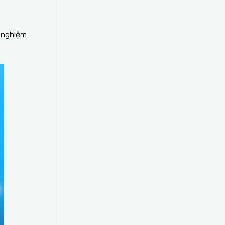
i nghiệm