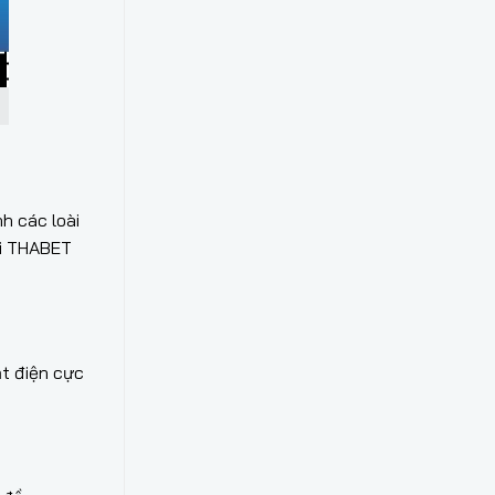
h các loài
ại THABET
ật điện cực