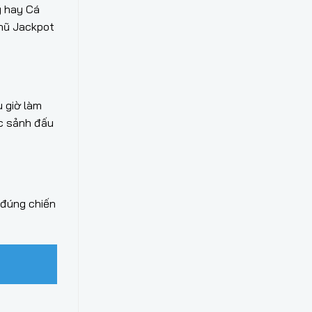
g hay Cá
 hũ Jackpot
u giờ làm
ác sảnh đấu
 đúng chiến