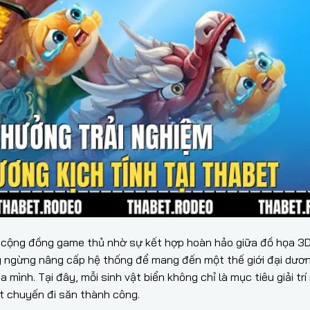
cộng đồng game thủ nhờ sự kết hợp hoàn hảo giữa đồ họa 3D
g ngừng nâng cấp hệ thống để mang đến một thế giới đại dươn
 mình. Tại đây, mỗi sinh vật biển không chỉ là mục tiêu giải tr
ột chuyến đi săn thành công.