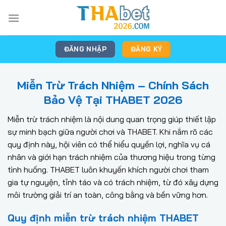
Chuyển
đến
nội
dung
ĐĂNG NHẬP
ĐĂNG KÝ
Miễn Trừ Trách Nhiệm – Chính Sách
Bảo Vệ Tại THABET 2026
Miễn trừ trách nhiệm là nội dung quan trọng giúp thiết lập
sự minh bạch giữa người chơi và THABET. Khi nắm rõ các
quy định này, hội viên có thể hiểu quyền lợi, nghĩa vụ cá
nhân và giới hạn trách nhiệm của thương hiệu trong từng
tình huống. THABET luôn khuyến khích người chơi tham
gia tự nguyện, tỉnh táo và có trách nhiệm, từ đó xây dựng
môi trường giải trí an toàn, công bằng và bền vững hơn.
Quy định miễn trừ trách nhiệm THABET