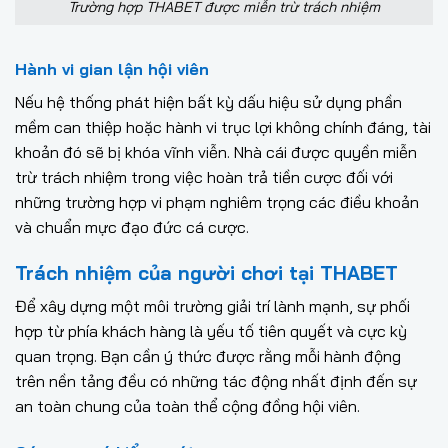
Trường hợp THABET được miễn trừ trách nhiệm
Hành vi gian lận hội viên
Nếu hệ thống phát hiện bất kỳ dấu hiệu sử dụng phần
mềm can thiệp hoặc hành vi trục lợi không chính đáng, tài
khoản đó sẽ bị khóa vĩnh viễn. Nhà cái được quyền miễn
trừ trách nhiệm trong việc hoàn trả tiền cược đối với
những trường hợp vi phạm nghiêm trọng các điều khoản
và chuẩn mực đạo đức cá cược.
Trách nhiệm của người chơi tại THABET
Để xây dựng một môi trường giải trí lành mạnh, sự phối
hợp từ phía khách hàng là yếu tố tiên quyết và cực kỳ
quan trọng. Bạn cần ý thức được rằng mỗi hành động
trên nền tảng đều có những tác động nhất định đến sự
an toàn chung của toàn thể cộng đồng hội viên.