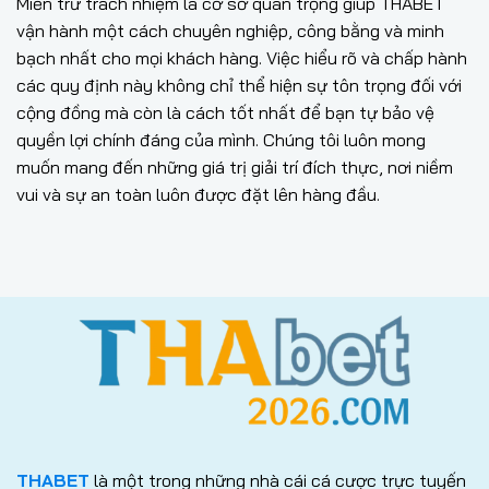
Miễn trừ trách nhiệm là cơ sở quan trọng giúp THABET
vận hành một cách chuyên nghiệp, công bằng và minh
bạch nhất cho mọi khách hàng. Việc hiểu rõ và chấp hành
các quy định này không chỉ thể hiện sự tôn trọng đối với
cộng đồng mà còn là cách tốt nhất để bạn tự bảo vệ
quyền lợi chính đáng của mình. Chúng tôi luôn mong
muốn mang đến những giá trị giải trí đích thực, nơi niềm
vui và sự an toàn luôn được đặt lên hàng đầu.
THABET
là một trong những nhà cái cá cược trực tuyến