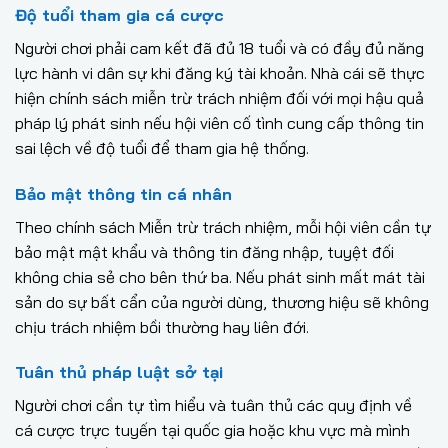
Độ tuổi tham gia cá cược
Người chơi phải cam kết đã đủ 18 tuổi và có đầy đủ năng
lực hành vi dân sự khi đăng ký tài khoản. Nhà cái sẽ thực
hiện chính sách miễn trừ trách nhiệm đối với mọi hậu quả
pháp lý phát sinh nếu hội viên cố tình cung cấp thông tin
sai lệch về độ tuổi để tham gia hệ thống.
Bảo mật thông tin cá nhân
Theo chính sách Miễn trừ trách nhiệm, mỗi hội viên cần tự
bảo mật mật khẩu và thông tin đăng nhập, tuyệt đối
không chia sẻ cho bên thứ ba. Nếu phát sinh mất mát tài
sản do sự bất cẩn của người dùng, thương hiệu sẽ không
chịu trách nhiệm bồi thường hay liên đới.
Tuân thủ pháp luật sở tại
Người chơi cần tự tìm hiểu và tuân thủ các quy định về
cá cược trực tuyến tại quốc gia hoặc khu vực mà mình