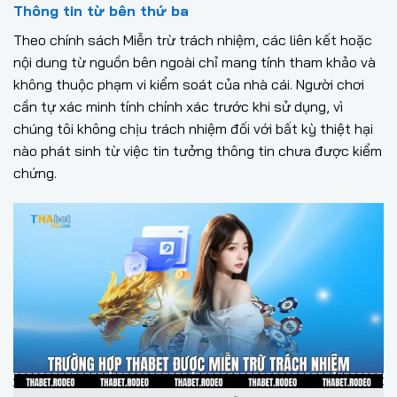
Thông tin từ bên thứ ba
Theo chính sách Miễn trừ trách nhiệm, các liên kết hoặc
nội dung từ nguồn bên ngoài chỉ mang tính tham khảo và
không thuộc phạm vi kiểm soát của nhà cái. Người chơi
cần tự xác minh tính chính xác trước khi sử dụng, vì
chúng tôi không chịu trách nhiệm đối với bất kỳ thiệt hại
nào phát sinh từ việc tin tưởng thông tin chưa được kiểm
chứng.