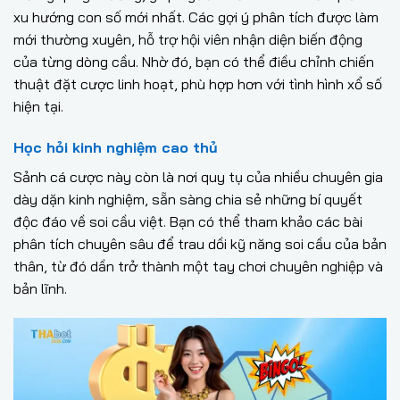
xu hướng con số mới nhất. Các gợi ý phân tích được làm
mới thường xuyên, hỗ trợ hội viên nhận diện biến động
của từng dòng cầu. Nhờ đó, bạn có thể điều chỉnh chiến
thuật đặt cược linh hoạt, phù hợp hơn với tình hình xổ số
hiện tại.
Học hỏi kinh nghiệm cao thủ
Sảnh cá cược này còn là nơi quy tụ của nhiều chuyên gia
dày dặn kinh nghiệm, sẵn sàng chia sẻ những bí quyết
độc đáo về soi cầu việt. Bạn có thể tham khảo các bài
phân tích chuyên sâu để trau dồi kỹ năng soi cầu của bản
thân, từ đó dần trở thành một tay chơi chuyên nghiệp và
bản lĩnh.