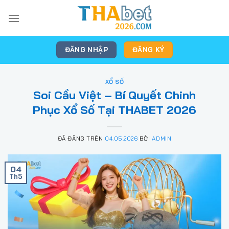
Chuyển
đến
nội
dung
ĐĂNG NHẬP
ĐĂNG KÝ
XỔ SỐ
Soi Cầu Việt – Bí Quyết Chinh
Phục Xổ Số Tại THABET 2026
ĐÃ ĐĂNG TRÊN
04.05.2026
BỞI
ADMIN
04
Th5