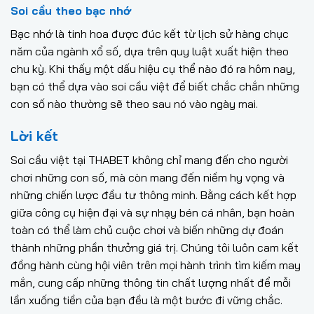
Soi cầu theo bạc nhớ
Bạc nhớ là tinh hoa được đúc kết từ lịch sử hàng chục
năm của ngành xổ số, dựa trên quy luật xuất hiện theo
chu kỳ. Khi thấy một dấu hiệu cụ thể nào đó ra hôm nay,
bạn có thể dựa vào soi cầu việt để biết chắc chắn những
con số nào thường sẽ theo sau nó vào ngày mai.
Lời kết
Soi cầu việt tại THABET không chỉ mang đến cho người
chơi những con số, mà còn mang đến niềm hy vọng và
những chiến lược đầu tư thông minh. Bằng cách kết hợp
giữa công cụ hiện đại và sự nhạy bén cá nhân, bạn hoàn
toàn có thể làm chủ cuộc chơi và biến những dự đoán
thành những phần thưởng giá trị. Chúng tôi luôn cam kết
đồng hành cùng hội viên trên mọi hành trình tìm kiếm may
mắn, cung cấp những thông tin chất lượng nhất để mỗi
lần xuống tiền của bạn đều là một bước đi vững chắc.