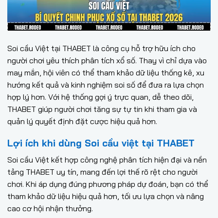
Soi cầu Việt tại THABET là công cụ hỗ trợ hữu ích cho
người chơi yêu thích phân tích xổ số. Thay vì chỉ dựa vào
may mắn, hội viên có thể tham khảo dữ liệu thống kê, xu
hướng kết quả và kinh nghiệm soi số để đưa ra lựa chọn
hợp lý hơn. Với hệ thống gợi ý trực quan, dễ theo dõi,
THABET giúp người chơi tăng sự tự tin khi tham gia và
quản lý quyết định đặt cược hiệu quả hơn.
Lợi ích khi dùng Soi cầu việt tại THABET
Soi cầu Việt kết hợp công nghệ phân tích hiện đại và nền
tảng THABET uy tín, mang đến lợi thế rõ rệt cho người
chơi. Khi áp dụng đúng phương pháp dự đoán, bạn có thể
tham khảo dữ liệu hiệu quả hơn, tối ưu lựa chọn và nâng
cao cơ hội nhận thưởng.