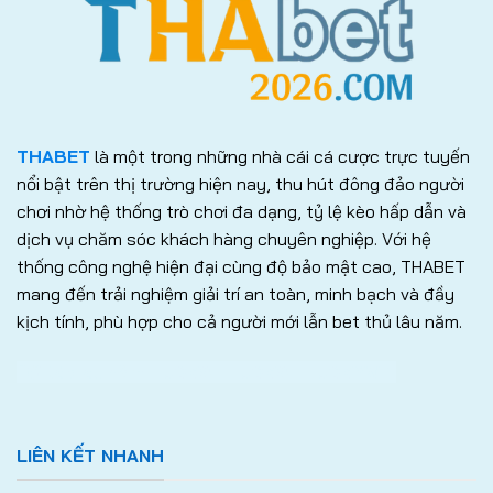
THABET
là một trong những nhà cái cá cược trực tuyến
nổi bật trên thị trường hiện nay, thu hút đông đảo người
chơi nhờ hệ thống trò chơi đa dạng, tỷ lệ kèo hấp dẫn và
dịch vụ chăm sóc khách hàng chuyên nghiệp. Với hệ
thống công nghệ hiện đại cùng độ bảo mật cao, THABET
mang đến trải nghiệm giải trí an toàn, minh bạch và đầy
kịch tính, phù hợp cho cả người mới lẫn bet thủ lâu năm.
Đối tác lâu năm:
LUCK8
|
LUCK8
|
LUCKYWIN
LIÊN KẾT NHANH